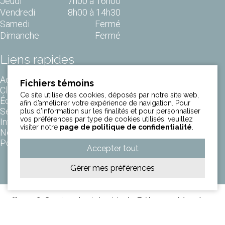
Jeudi
7h00 à 16h00
Vendredi
8h00 à 14h30
Samedi
Fermé
Dimanche
Fermé
Liens rapides
Accueil
Fichiers témoins
Clinique
Ce site utilise des cookies, déposés par notre site web,
Équipe
afin d’améliorer votre expérience de navigation. Pour
Services
plus d’information sur les finalités et pour personnaliser
vos préférences par type de cookies utilisés, veuillez
Informations
visiter notre
page de politique de confidentialité
.
Nous joindre
Politique de confidentialité
Accepter tout
Gérer mes préférences
© 2026 Centre dentaire Linda Bélanger.
Membre
du réseau
jetrouvemondentiste.
Développement web par
Infosign Média.